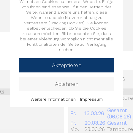
Wir nutzen Cookies auf unserer Website. Einige
:
.
von ihnen sind essenziell für den Betrieb der
.
Seite, während andere uns helfen, diese
.
Website und die Nutzererfahrung zu
.
verbessern (Tracking Cookies). Sie können
selbst entscheiden, ob Sie die Cookies
.
zulassen möchten. Bitte beachten Sie, dass
.
bei einer Ablehnung womöglich nicht mehr alle
Funktionalitäten der Seite zur Verfügung
stehen.
Akzeptieren
MÄRZ 2026
Ablehnen
AG
EVENT
ZEIT
TAG
EVENT
Mo.
02.03.26
Tambour
Weitere Informationen
|
Impressum
Mi.
04.03.26
Pfeifer
Gesamt
Fr.
13.03.26
(06.06.26)
Fr.
20.03.26
Gesamt
Mo.
23.03.26
Tambour