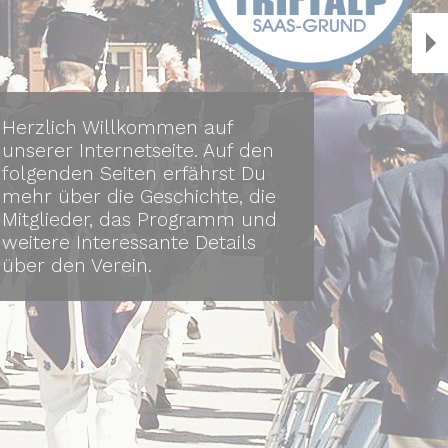
Herzlich Willkommen auf
Wann üben die Pfeifer, wann
unserer Internetseite. Auf den
die Tambouren und wann und
folgenden Seiten erfährst Du
wo tritt der TPV Triftalp als
mehr über die Geschichte, die
nächstes auf? In unserer
Mitglieder, das Programm und
aktuellen Agenda erfährst du
weitere Interessante Details
es.
über den Verein.