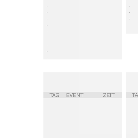
.
.
.
.
.
.
.
.
.
.
.
TAG
EVENT
ZEIT
T